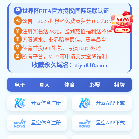
4月15日，得耳布尔林业局有限公司举办铸牢中华民族共同体意识专题学
习培训班，进一步引导公司党员干部树立正确的国家观、民族观，提高民
族团结意识，弘扬和传承民族优秀文化，凝聚共同团结奋斗、共同繁荣发
展的磅礴力量。
培训课上， 森工集团党校教师以《手足相亲 守望相助 铸牢中华民族
共同体意识》为题，向得耳布尔林业局有限公司的科职干部作了专题讲
座。公司百余名科职干部共同参加了培训。(李凤伟 摄 )
快速入口
阿尔山森工公司 内蒙古风天林草设计咨询有限责任公司
绿网 上海环境能源交易所 北京绿色交易所 温室气体登记平台
主办单位：188博金宝 技术支持单位：内蒙古大兴安岭林业信息中心 |
联系我们
ICP备案：蒙ICP备2025029432号-2
蒙公网安备15078202000140
188博金宝-中鼎集团