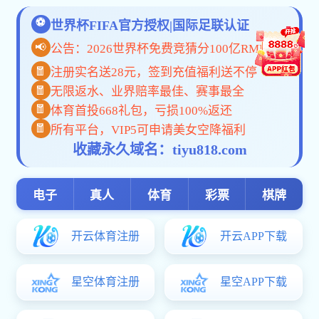
本情况
2024-09-24
呼和浩特大兴安岭酒店管理有限公司2023年度企业基
本情况
1
?
快速入口
阿尔山森工公司 内蒙古风天林草设计咨询有限责任公司
绿网 上海环境能源交易所 北京绿色交易所 温室气体登记平台
主办单位：188博金宝 技术支持单位：内蒙古大兴安岭林业信息中心 |
联系我们
ICP备案：蒙ICP备2025029432号-2
蒙公网安备15078202000140
188博金宝-中鼎集团