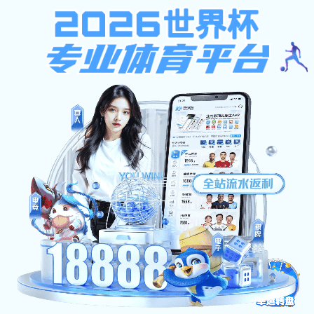
188博金宝
首页
集团概况
集团简介
经营主业
领导专区
组织机构
信息公开
新闻动态
时政要闻
通知188博金宝
党建信息
生态保护
自然保护区
湿地公园
森林公园
林区直播
办事服务
业务说明
森工防火码
销售与招商
产业与销售
房地产
林下产品商城
投资合作
互动交流
森林异常反馈
问卷调查
领导信箱
当前位置：
林业外网门户
>
集团概况
>
信息公开
>
商业竞争类企业
>
呼
和浩特市大兴安岭酒店管理有限责任公司（驻呼联络办）
>
企业基本情
况
企业基本情况
2025-10-10
呼和浩特大兴安岭酒店管理有限公司2024年度企业基