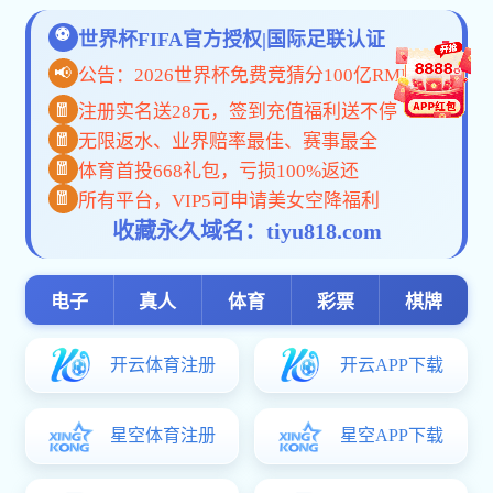
务数据
2024-09-24
呼和浩特大兴安岭酒店管理有限公司2023年度主要财
务数据
1
?
快速入口
阿尔山森工公司 内蒙古风天林草设计咨询有限责任公司
绿网 上海环境能源交易所 北京绿色交易所 温室气体登记平台
主办单位：188博金宝 技术支持单位：内蒙古大兴安岭林业信息中心 |
联系我们
ICP备案：蒙ICP备2025029432号-2
蒙公网安备15078202000140
188博金宝-中鼎集团