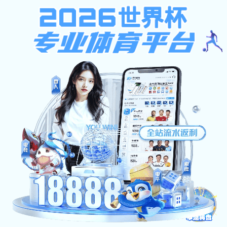
188博金宝
首页
集团概况
集团简介
经营主业
领导专区
组织机构
信息公开
新闻动态
时政要闻
通知188博金宝
党建信息
生态保护
自然保护区
湿地公园
森林公园
林区直播
办事服务
业务说明
森工防火码
销售与招商
产业与销售
房地产
林下产品商城
投资合作
互动交流
森林异常反馈
问卷调查
领导信箱
当前位置：
林业外网门户
>
集团概况
>
信息公开
>
商业竞争类企业
>
呼
和浩特市大兴安岭酒店管理有限责任公司（驻呼联络办）
>
主要财务数
据
主要财务数据
2025-10-10
呼和浩特大兴安岭酒店管理有限公司2024年度主要财